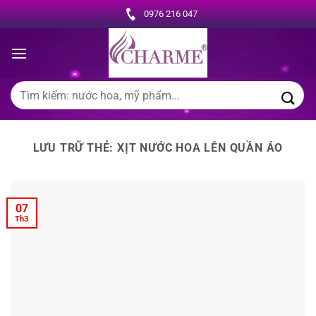
Chuyển
0976 216 047
đến
nội
dung
Tìm
kiếm:
LƯU TRỮ THẺ:
XỊT NƯỚC HOA LÊN QUẦN ÁO
07
Th3