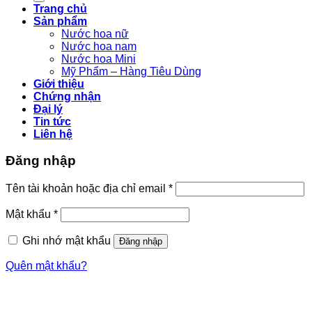
Trang chủ
Sản phẩm
Nước hoa nữ
Nước hoa nam
Nước hoa Mini
Mỹ Phẩm – Hàng Tiêu Dùng
Giới thiệu
Chứng nhận
Đại lý
Tin tức
Liên hệ
Đăng nhập
Tên tài khoản hoặc địa chỉ email
*
Mật khẩu
*
Ghi nhớ mật khẩu
Đăng nhập
Quên mật khẩu?