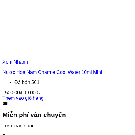
Xem Nhanh
Nước Hoa Nam Charme Cool Water 10ml Mini
Đã bán 561
Giá
Giá
150,000
₫
99,000
₫
gốc
hiện
Thêm vào giỏ hàng
là:
tại
150,000₫.
là:
Miễn phí vận chuyển
99,000₫.
Trên toàn quốc