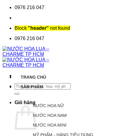
Chuyển
0976 216 047
đến
nội
dung
Block
"header"
not found
0976 216 047
TRANG CHỦ
Tìm
SẢN PHẨM
kiếm:
Giỏ hàng
NƯỚC HOA NỮ
NƯỚC HOA NAM
NƯỚC HOA MINI
MỸ PHẨM - HÀNG TIÊU DÙNG