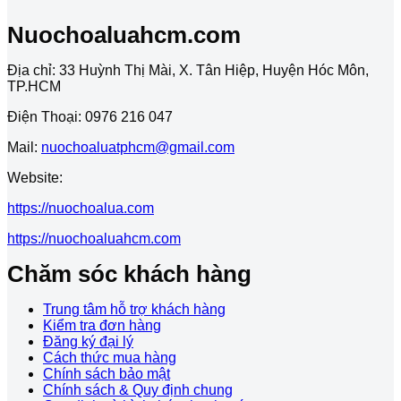
Nuochoaluahcm.com
Địa chỉ: 33 Huỳnh Thị Mài, X. Tân Hiệp, Huyện Hóc Môn,
TP.HCM
Điện Thoại: 0976 216 047
Mail:
nuochoaluatphcm@gmail.com
Website:
https://nuochoalua.com
https://nuochoaluahcm.com
Chăm sóc khách hàng
Trung tâm hỗ trợ khách hàng
Kiểm tra đơn hàng
Đăng ký đại lý
Cách thức mua hàng
Chính sách bảo mật
Chính sách & Quy định chung