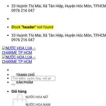
Chuyển
33 Huỳnh Thị Mài, Xã Tân Hiệp, Huyện Hóc Môn, TP.HC
đến
0976 216 047
nội
dung
Block
"header"
not found
33 Huỳnh Thị Mài, Xã Tân Hiệp, Huyện Hóc Môn, TP.HC
0976 216 047
TRANG CHỦ
Tìm
kiếm:
SẢN PHẨM
Giỏ hàng
NƯỚC HOA NỮ
NƯỚC HOA NAM