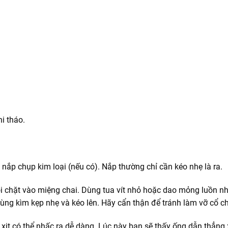
i tháo.
nắp chụp kim loại (nếu có). Nắp thường chỉ cần kéo nhẹ là ra.
vòi chặt vào miệng chai. Dùng tua vít nhỏ hoặc dao mỏng luồn n
ùng kìm kẹp nhẹ và kéo lên. Hãy cẩn thận để tránh làm vỡ cổ ch
òi xịt có thể nhấc ra dễ dàng. Lúc này bạn sẽ thấy ống dẫn thẳn