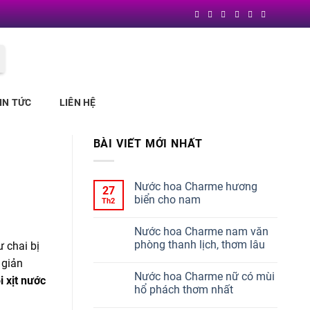
Block
"header"
not found
IN TỨC
LIÊN HỆ
BÀI VIẾT MỚI NHẤT
Nước hoa Charme hương
27
biển cho nam
Th2
Nước hoa Charme nam văn
phòng thanh lịch, thơm lâu
 chai bị
 giản
Nước hoa Charme nữ có mùi
i xịt nước
hổ phách thơm nhất