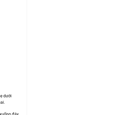
hẹ dưới
ai.
g xuống đáy