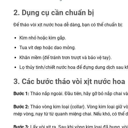
2. Dụng cụ cần chuẩn bị
Để tháo vòi xịt nước hoa dễ dàng, bạn có thể chuẩn bị:
Kìm nhỏ hoặc kìm gắp.
Tua vít dẹp hoặc dao mỏng.
Khăn mềm (để tránh trơn trượt và bảo vệ tay).
Lọ thủy tinh/chiết nước hoa để đựng dung dịch sau kh
3. Các bước tháo vòi xịt nước hoa
Bước 1:
Tháo nắp ngoài. Đầu tiên, hãy gỡ bỏ nắp chai và 
Bước 2:
Tháo vòng kim loại (collar). Vòng kim loại giữ 
mép vòng, nạy từ từ quanh miệng chai. Nếu khó, có thể d
Bước 3:
Lấy vòi xịt ra. Sau khi vòng kim loại đã bung, v