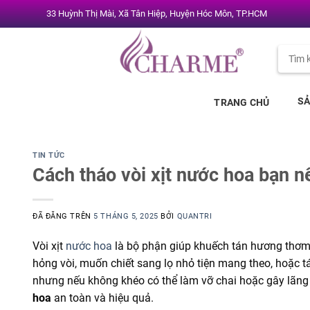
Chuyển
33 Huỳnh Thị Mài, Xã Tân Hiệp, Huyện Hóc Môn, TP.HCM
đến
nội
Tìm
dung
kiếm:
S
TRANG CHỦ
TIN TỨC
Cách tháo vòi xịt nước hoa bạn nê
ĐÃ ĐĂNG TRÊN
5 THÁNG 5, 2025
BỞI
QUANTRI
Vòi xịt
nước hoa
là bộ phận giúp khuếch tán hương thơm 
hỏng vòi, muốn chiết sang lọ nhỏ tiện mang theo, hoặc tá
nhưng nếu không khéo có thể làm vỡ chai hoặc gây lãng
hoa
an toàn và hiệu quả.