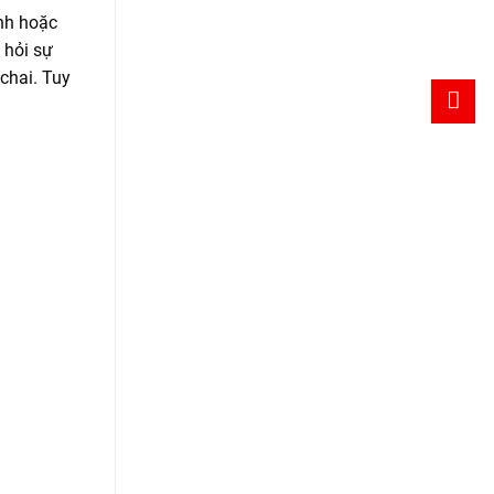
ành hoặc
 hỏi sự
 chai. Tuy