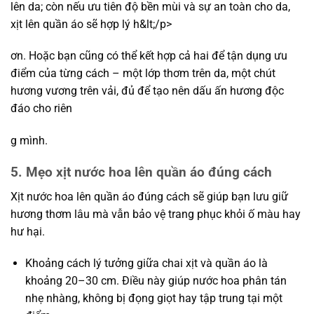
lên da; còn nếu ưu tiên độ bền mùi và sự an toàn cho da,
xịt lên quần áo sẽ hợp lý h&lt;/p>
ơn. Hoặc bạn cũng có thể kết hợp cả hai để tận dụng ưu
điểm của từng cách – một lớp thơm trên da, một chút
hương vương trên vải, đủ để tạo nên dấu ấn hương độc
đáo cho riên
g mình.
5. Mẹo xịt nước hoa lên quần áo đúng cách
Xịt nước hoa lên quần áo đúng cách sẽ giúp bạn lưu giữ
hương thơm lâu mà vẫn bảo vệ trang phục khỏi ố màu hay
hư hại.
Khoảng cách lý tưởng giữa chai xịt và quần áo là
khoảng 20–30 cm. Điều này giúp nước hoa phân tán
nhẹ nhàng, không bị đọng giọt hay tập trung tại một