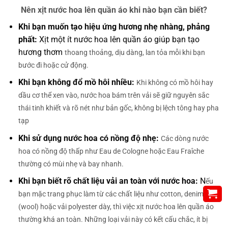
Nên xịt nước hoa lên quần áo khi nào bạn cần biết?
Khi bạn muốn tạo hiệu ứng hương nhẹ nhàng, phảng
phất:
Xịt một ít nước hoa lên quần áo giúp bạn tạo
hương thơm
thoang thoảng, dịu dàng, lan tỏa mỗi khi bạn
bước đi hoặc cử động.
Khi bạn không đổ mồ hôi nhiều:
Khi không có mồ hôi hay
dầu cơ thể xen vào, nước hoa bám trên vải sẽ giữ nguyên sắc
thái tinh khiết và rõ nét như bản gốc, không bị lệch tông hay pha
tạp
Khi sử dụng nước hoa có nồng độ nhẹ:
Các dòng nước
hoa có nồng độ thấp như Eau de Cologne hoặc Eau Fraîche
thường có mùi nhẹ và bay nhanh.
Khi bạn biết rõ chất liệu vải an toàn với nước hoa:
N
ếu
bạn mặc trang phục làm từ các chất liệu như cotton, denim, len
(wool) hoặc vải polyester dày, thì việc xịt nước hoa lên quần áo
thường khá an
toàn. Những loại vải này có kết cấu chắc, ít bị