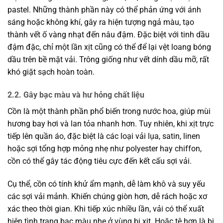
pastel. Những thành phần này có thể phản ứng với ánh
sáng hoặc không khí, gây ra hiện tượng ngả màu, tạo
thành vết ố vàng nhạt đến nâu đậm. Đặc biệt với tinh dầu
đậm đặc, chỉ một lần xịt cũng có thể để lại vệt loang bóng
dầu trên bề mặt vải. Trông giống như vết dính dầu mỡ, rất
khó giặt sạch hoàn toàn.
2.2. Gây bạc màu và hư hỏng chất liệu
Cồn là một thành phần phổ biến trong nước hoa, giúp mùi
hương bay hơi và lan tỏa nhanh hơn. Tuy nhiên, khi xịt trực
tiếp lên quần áo, đặc biệt là các loại vải lụa, satin, linen
hoặc sợi tổng hợp mỏng nhẹ như polyester hay chiffon,
cồn có thể gây tác động tiêu cực đến kết cấu sợi vải.
Cụ thể, cồn có tính khử ẩm mạnh, dễ làm khô và suy yếu
các sợi vải mảnh. Khiến chúng giòn hơn, dễ rách hoặc xơ
xác theo thời gian. Khi tiếp xúc nhiều lần, vải có thể xuất
hiện tình trạng bạc màu nhẹ ở vùng bị xịt. Hoặc tệ hơn là bị