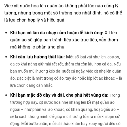
Việc xịt nước hoa lên quần áo không phải lúc nào cũng lý
tưởng, nhưng trong một số trường hợp nhất định, nó có thể
là lựa chọn hợp lý và hiệu quả.
Khi bạn có làn da nhạy cảm hoặc dễ kích ứng:
X
ịt lên
quần áo sẽ giúp bạn tránh tiếp
xúc trực tiếp, vẫn thơm
mà không lo phản ứng phụ.
Khi cần lưu hương thật lâu:
M
ột số loại vải như len, cotton,
dạ có khả năng giữ mùi rất tốt, thậm chí còn lâu hơn cả da. Nếu
bạn muốn mùi hương kéo dài suốt cả ngày, việc xịt nhẹ lên quần
áo. Đặc biệt là mặt trong cổ áo, tay áo hoặc lớp lót áo khoác – là
lựa chọn đáng cân nhắc.
Khi bạn mặc đồ dày và dài, che phủ hết vùng da:
Trong
trường hợp này, xịt nước hoa nhẹ nhàng lên bề mặt quần áo
ngoài – như phần vai áo khoác, cổ khăn quàng, hoặc gấu áo –
sẽ là cách thông minh để giúp mùi hương tỏa ra mỗi khi bạn cử
động. Mỗi bước chân, mỗi cái tháo khăn hay xoay người đều có