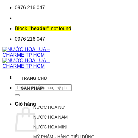
Chuyển
0976 216 047
đến
nội
dung
Block
"header"
not found
0976 216 047
TRANG CHỦ
Tìm
SẢN PHẨM
kiếm:
Giỏ hàng
NƯỚC HOA NỮ
NƯỚC HOA NAM
NƯỚC HOA MINI
MỸ PHẨM - HÀNG TIÊU DÙNG