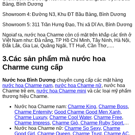
Bàng, Bình Dương
Showroom 4: Đường N3, Khu ĐT Bầu Bàng, Bình Dương
Showroom 5: 311 Trần Hưng Đạo, Thị xã Dĩ An, Bình Dương
Ngoiaf ra, nước hoa Charme còn có mặt trên khắp các tỉnh ở
Việt Nam như: Đà nẵng, TP Hồ Chí Minh, Tây Ninh, Hà Nội,
Đắk Lắk, Gia Lai, Quãng Ngãi, TT Huế, Cần Thơ,….
3.Các sản phẩm mà nước hoa
Charme cung cấp
Nước hoa Bình Dương
chuyên cung cấp các mặt hàng
nước hoa Charme nam
,
nước hoa Charme nữ
, nước hoa
Charme trẻ em,
nước hoa Charme mini
và các loại mỹ phẩm
thương hiệu Charme.
Nước hoa Charme nam:
Charme King
,
Charme Boss
,
Charme Enternity
;
Good Charme Good Men Xanh
,
Charme Luxury
,
Charme Cool Water
,
Charme Free
,
Charme Impress
,
Charme Giò,
Charme Ruby Sport.
…
Nước hoa Charme nữ:
Charme So Sexy
,
Charme
Good Girl,
Charme Queen
,
Charme Trust
,
Charme AC
,