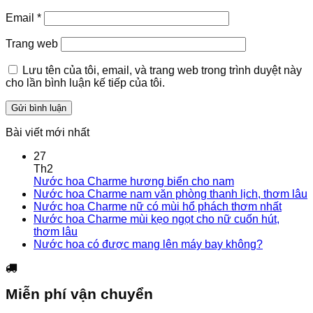
Email
*
Trang web
Lưu tên của tôi, email, và trang web trong trình duyệt này
cho lần bình luận kế tiếp của tôi.
Bài viết mới nhất
27
Th2
Nước hoa Charme hương biển cho nam
Nước hoa Charme nam văn phòng thanh lịch, thơm lâu
Nước hoa Charme nữ có mùi hổ phách thơm nhất
Nước hoa Charme mùi kẹo ngọt cho nữ cuốn hút,
thơm lâu
Nước hoa có được mang lên máy bay không?
Miễn phí vận chuyển