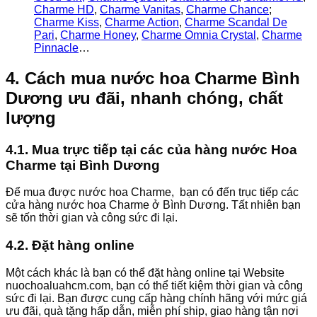
Charme HD
,
Charme Vanitas
,
Charme Chance
;
Charme Kiss
,
Charme Action
,
Charme Scandal De
Pari
,
Charme Honey
,
Charme Omnia Crystal
,
Charme
Pinnacle
…
4. Cách mua nước hoa Charme Bình
Dương ưu đãi, nhanh chóng, chất
lượng
4.1. Mua trực tiếp tại các của hàng nước Hoa
Charme tại Bình Dương
Để mua được nước hoa Charme, bạn có đến trục tiếp các
cửa hàng nước hoa Charme ở Bình Dương. Tất nhiên bạn
sẽ tốn thời gian và công sức đi lại.
4.2. Đặt hàng online
Một cách khác là bạn có thể đặt hàng online tại Website
nuochoaluahcm.com, bạn có thể tiết kiệm thời gian và công
sức đi lại. Bạn được cung cấp hàng chính hãng với mức giá
ưu đãi, quà tặng hấp dẫn, miễn phí ship, giao hàng tận nơi