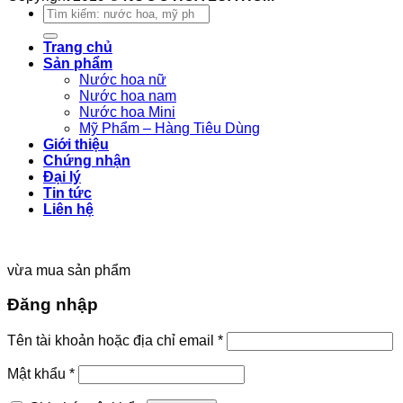
Tìm
kiếm:
Trang chủ
Sản phẩm
Nước hoa nữ
Nước hoa nam
Nước hoa Mini
Mỹ Phẩm – Hàng Tiêu Dùng
Giới thiệu
Chứng nhận
Đại lý
Tin tức
Liên hệ
vừa mua sản phẩm
Đăng nhập
Tên tài khoản hoặc địa chỉ email
*
Mật khẩu
*