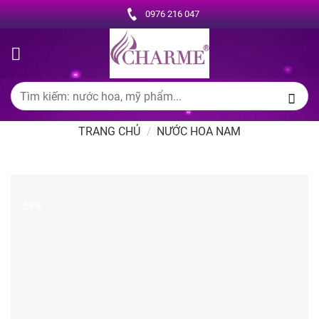
Chuyển
0976 216 047
đến
nội
dung
Tìm
kiếm:
TRANG CHỦ
/
NƯỚC HOA NAM
-58%