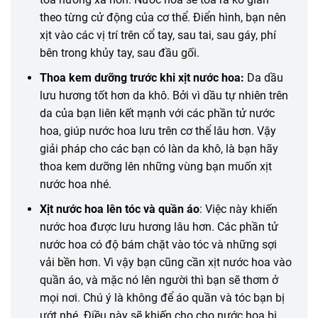
theo từng cử động của cơ thể. Điển hình, bạn nên
xịt vào các vị trí trên cổ tay, sau tai, sau gáy, phí
bên trong khủy tay, sau đầu gối.
Thoa kem dưỡng trước khi xịt nước hoa:
Da dầu
lưu hương tốt hơn da khô. Bởi vì dầu tự nhiên trên
da của bạn liên kết mạnh với các phần tử nước
hoa, giúp nước hoa lưu trên cơ thể lâu hơn. Vậy
giải pháp cho các bạn có làn da khô, là bạn hãy
thoa kem dưỡng lên những vùng bạn muốn xịt
nước hoa nhé.
Xịt nước hoa lên tóc và quần áo
: Việc này
khiến
nước hoa được lưu hương lâu hơn. Các phần tử
nước hoa
có
độ bám chặt vào tóc và
những
sợi
vải bền hơn. Vì vậy bạn cũng
cần
xịt nước hoa vào
quần áo, và mặc nó lên người thì bạn sẽ thơm ở
mọi nơi. Chú ý là
không
để
áo quần
và tóc bạn bị
ướt nhé. Điều này sẽ
khiến
cho cho nước hoa bị