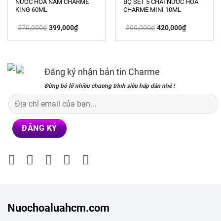
NƯỚC HOA NAM CHARME
BỘ SET 5 CHAI NƯỚC HOA
KING 60ML
CHARME MINI 10ML
Giá
Giá
Giá
Giá
570,000
₫
399,000
₫
500,000
₫
420,000
₫
gốc
hiện
gốc
hiện
là:
tại
là:
tại
570,000₫.
là:
500,000₫.
là:
399,000₫.
420,000₫.
Đăng ký nhận bản tin Charme
Đừng bỏ lỡ nhiều chương trình siêu hấp dẫn nhé !
Nuochoaluahcm.com