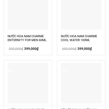
NƯỚC HOA NAM CHARME
NƯỚC HOA NAM CHARME
ENTERNITY FOR MEN 60ML
COOL WATER 100ML
Giá
Giá
Giá
Giá
550,000
₫
399,000
₫
650,000
₫
399,000
₫
gốc
hiện
gốc
hiện
là:
tại
là:
tại
550,000₫.
là:
650,000₫.
là:
399,000₫.
399,000₫.
-30%
-16%