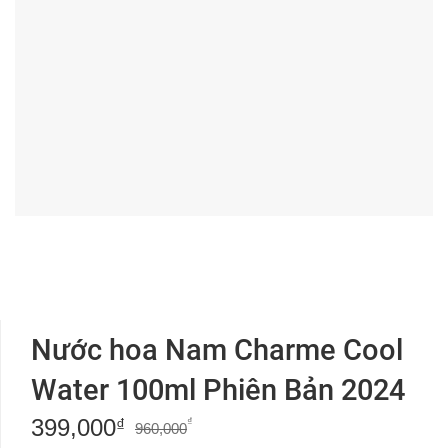
Nước hoa Nam Charme Cool
Water 100ml Phiên Bản 2024
399,000
Giá
Giá
₫
₫
960,000
gốc
hiện