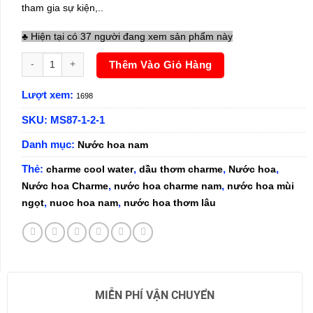
tham gia sự kiện,..
♣ Hiện tại có 37 người đang xem sản phẩm này
Nước hoa Nam Charme Cool Water 100ml Phiên Bản 2024 số lượn
Thêm Vào Giỏ Hàng
Lượt xem:
1698
SKU:
MS87-1-2-1
Danh mục:
Nước hoa nam
Thẻ:
,
,
,
charme cool water
dầu thơm charme
Nước hoa
,
,
Nước hoa Charme
nước hoa charme nam
nước hoa mùi
,
,
ngọt
nuoc hoa nam
nước hoa thơm lâu
MIỄN PHÍ VẬN CHUYỂN