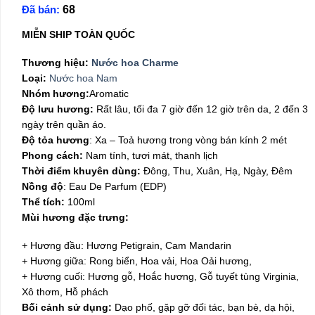
Đã bán:
68
là:
tại
960,000₫.
là:
MIỄN SHIP TOÀN QUỐC
399,000₫.
Thương hiệu:
Nước hoa Charme
Loại:
Nước hoa Nam
Nhóm hương:
Aromatic
Độ lưu hương:
Rất lâu, tối đa 7 giờ đến 12 giờ trên da, 2 đến 3
ngày trên quần áo.
Độ tỏa hương
: Xa – Toả hương trong vòng bán kính 2 mét
Phong cách:
Nam tính, tươi mát, thanh lịch
Thời điểm khuyên dùng:
Đông, Thu, Xuân, Hạ, Ngày, Đêm
Nồng độ
: Eau De Parfum (EDP)
Thể tích:
100ml
Mùi hương đặc trưng:
+ Hương đầu: Hương Petigrain, Cam Mandarin
+ Hương giữa: Rong biển, Hoa vải, Hoa Oải hương,
+ Hương cuối: Hương gỗ, Hoắc hương, Gỗ tuyết tùng Virginia,
Xô thơm, Hỗ phách
Bối cảnh sử dụng:
Dạo phố, gặp gỡ đối tác, bạn bè, dạ hội,