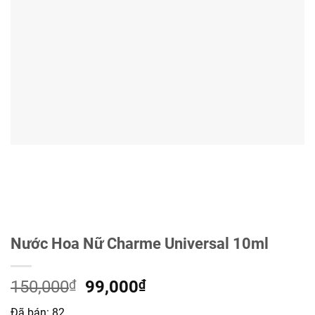
Nước Hoa Nữ Charme Universal 10ml
Giá
Giá
150,000
₫
99,000
₫
gốc
hiện
Đã bán:
82