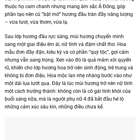
thuộc họ cam chanh nhưng mang âm sắc Á Đông, góp
phần tạo nên cú “bật mở” hương đầu tràn đầy năng lượng
– vừa tươi, vừa thơm, vừa lạ.
Sau lớp hương đầu rực sáng, mùi hương chuyển mình
sang một giai điệu êm ái, nữ tính và đậm chất thơ. Hoa
mẫu đơn đầy đặn, kiêu kỳ và có phần “quý tộc”, gợi cảm
nhưng vẫn sang trọng. Xen vào đó là quả mâm xôi quyến
rũ, khiến cho lớp hương hoa trở nên sinh động, trẻ trung và
không bị đơn điệu. Hoa mộc lan nhẹ nhàng bước vào như
một dải lụa lướt qua. Đây là lúc mùi hương trở nên nữ tính
một cách trưởng thành: không còn là cô gái tinh khôi của
buổi sáng nữa, mà là người phụ nữ
4.đã bắt đầu hé lộ
những cảm xúc sâu kín, những điều chưa kể.