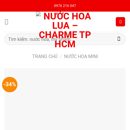
Chuyển
0976 216 047
đến
nội
dung
Tìm
kiếm:
TRANG CHỦ
/
NƯỚC HOA MINI
-34%