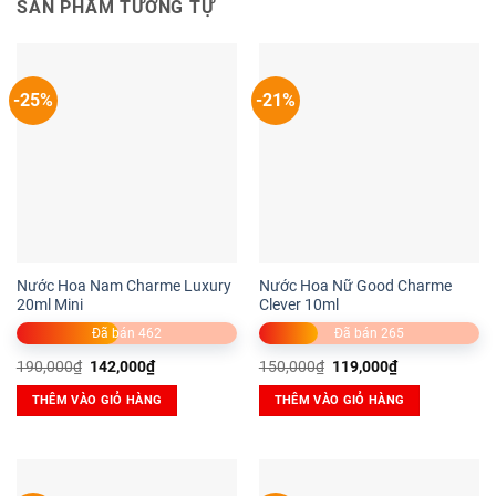
SẢN PHẨM TƯƠNG TỰ
-25%
-21%
Nước Hoa Nam Charme Luxury
Nước Hoa Nữ Good Charme
20ml Mini
Clever 10ml
Đã bán 462
Đã bán 265
Giá
Giá
Giá
Giá
190,000
₫
142,000
₫
150,000
₫
119,000
₫
gốc
hiện
gốc
hiện
là:
tại
là:
tại
THÊM VÀO GIỎ HÀNG
THÊM VÀO GIỎ HÀNG
190,000₫.
là:
150,000₫.
là:
142,000₫.
119,000₫.