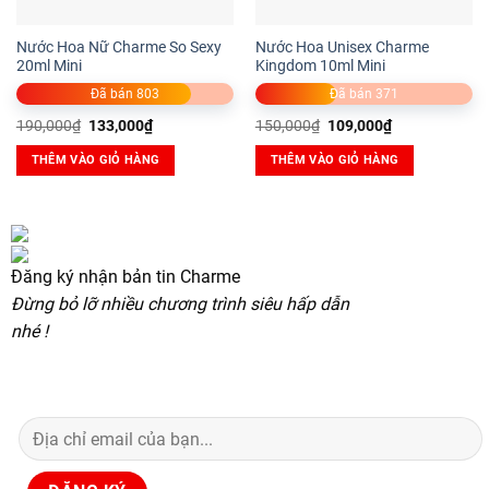
Nước Hoa Nữ Charme So Sexy
Nước Hoa Unisex Charme
20ml Mini
Kingdom 10ml Mini
Đã bán 803
Đã bán 371
Giá
Giá
Giá
Giá
190,000
₫
133,000
₫
150,000
₫
109,000
₫
gốc
hiện
gốc
hiện
là:
tại
là:
tại
THÊM VÀO GIỎ HÀNG
THÊM VÀO GIỎ HÀNG
190,000₫.
là:
150,000₫.
là:
133,000₫.
109,000₫.
Đăng ký nhận bản tin Charme
Đừng bỏ lỡ nhiều chương trình siêu hấp dẫn
nhé !