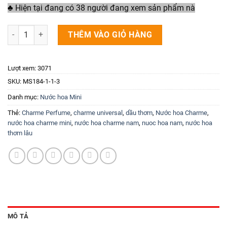
♣ Hiện tại đang có 38 người đang xem sản phẩm nà
Nước Hoa Nữ Charme Universal 10ml số lượng
THÊM VÀO GIỎ HÀNG
Lượt xem:
3071
SKU:
MS184-1-1-3
Danh mục:
Nước hoa Mini
Thẻ:
Charme Perfume
,
charme universal
,
dầu thơm
,
Nước hoa Charme
,
nước hoa charme mini
,
nước hoa charme nam
,
nuoc hoa nam
,
nước hoa
thơm lâu
MÔ TẢ