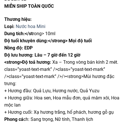
là:
tại
MIỄN SHIP TOÀN QUỐC
150,000₫.
là:
99,000₫.
Thương hiệu:
Loại:
Nước hoa Mini
Dung tích:</st
rong> 10ml
Độ tuổi khuyên dùng:</strong> Mọi độ tuổi
Nồng độ:
EDP
Độ lưu hương:
Lâu – 7 giờ đến 12 giờ
<strong>Độ toả hương:
Xa – Trong vòng bán kính 2 mét.
class=”yoast-text-mark” />class=”yoast-text-mark”
/>class=”yoast-text-mark” />/><strong>Mùi hương đặc
trưng:
+ Hương đầu: Quả Lựu, Hương nước, Quả Yuzu
+ Hương giữa: Hoa sen, Hoa mẫu đơn, quả mâm xôi, Hoa
mộc lan
+ Hương cuối: Xạ hương trắng, hổ phách, hương gỗ gụ
Phong cá
ch: Sang trọng, Nữ tính, Thanh lịch