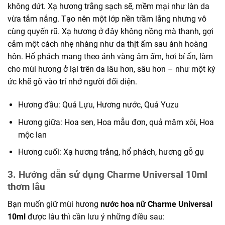
không dứt. Xạ hương trắng sạch sẽ, mềm mại như làn da
vừa tắm nắng. Tạo nên một lớp nền trầm lắng nhưng vô
cùng quyến rũ. Xạ hương ở đây không nồng mà thanh, gợi
cảm một cách nhẹ nhàng như da thịt ấm sau ánh hoàng
hôn. Hổ phách mang theo ánh vàng âm ấm, hơi bí ẩn, làm
cho mùi hương ở lại trên da lâu hơn, sâu hơn – như một ký
ức khẽ gõ vào trí nhớ người đối diện.
Hương đầu: Quả Lựu, Hương nước, Quả Yuzu
Hương giữa: Hoa sen, Hoa mẫu đơn, quả mâm xôi, Hoa
mộc lan
Hương cuối: Xạ hương trắng, hổ phách, hương gỗ gụ
3. Hướng dẫn sử dụng Charme Universal 10ml
thơm lâu
Bạn muốn giữ mùi hương
nước hoa nữ Charme Universal
10ml
được lâu thì cần lưu ý những điều sau: