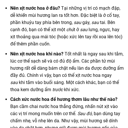
Nên xịt nước hoa ở đâu?
Tại những vị trí có mạch đập,
dễ khiến mùi hương lan ra tốt hơn. Đặc biệt là ở cổ tay,
phần khuỷu tay phía bên trong,
sau
gáy,
sau
tai. Bên
cạnh đó, bạn có thể xịt một
chú
t ở
sau
lưng, ngực, hay
xịt thoảng qua mái tóc (hoặc xức lên tay rồi xoa lên tóc)
để thêm phần cuốn.
Nên xịt nước hoa khi nào?
Tốt nhất là ngay sau khi tắm,
lúc cơ thể sạch sẽ và có đủ độ ẩm. Các phần tử mùi
hương rất dễ dàng bám chặt nếu làn da được dưỡng ẩm
đầy đủ. Chính vì vậy, bạn có thể xịt nước hoa ngay
sau
khi tắm vào buổi sáng. Một cách khác, bạn có thể
thoa kem dưỡng ẩm
trước
khi xức.
Cách xức nước hoa để hương thơm lâu như thế nào?
Bạn cầm chai nước hoa thẳng đứng, nhấn nút xịt vào
các vị trí mong muốn trên cơ thể.
Sau đó
, bạn dùng tay
chấm nhẹ, vỗ nhẹ lên da. Như vậy, mùi hương sẽ dính
vào da chặt hơn, nhưng giữ được mùi hương gốc của