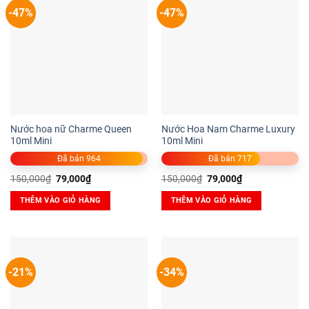
-47%
-47%
Nước hoa nữ Charme Queen
Nước Hoa Nam Charme Luxury
10ml Mini
10ml Mini
Đã bán 964
Đã bán 717
Giá
Giá
Giá
Giá
150,000
₫
79,000
₫
150,000
₫
79,000
₫
gốc
hiện
gốc
hiện
là:
tại
là:
tại
THÊM VÀO GIỎ HÀNG
THÊM VÀO GIỎ HÀNG
150,000₫.
là:
150,000₫.
là:
79,000₫.
79,000₫.
-21%
-34%