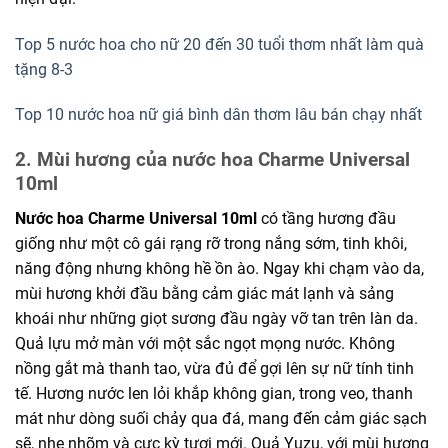
Top 5 nước hoa cho nữ 20 đến 30 tuổi thơm nhất làm quà
tặng 8-3
Top 10 nước hoa nữ giá bình dân thơm lâu bán chạy nhất
2. Mùi hương của nước hoa Charme Universal
10ml
Nước hoa Charme Universal 10ml
có tầng hương đầu
giống như một cô gái rạng rỡ trong nắng sớm, tinh khôi,
năng động nhưng không hề ồn ào. Ngay khi chạm vào da,
mùi hương khởi đầu bằng cảm giác mát lạnh và sảng
khoái như những giọt sương đầu ngày vỡ tan trên làn da.
Quả lựu mở màn với một sắc ngọt mọng nước. Không
nồng gắt mà thanh tao, vừa đủ để gợi lên sự nữ tính tinh
tế. Hương nước len lỏi khắp không gian, trong veo, thanh
mát như dòng suối chảy qua đá, mang đến cảm giác sạch
sẽ, nhẹ nhõm và cực kỳ tươi mới. Quả Yuzu, với mùi hương