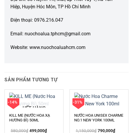
Hiệp, Huyện Hóc Môn, TP Hồ Chí Minh
Điện thoại: 0976.216.047
Email: nuochoalua.tphcm@gmail.com
Website: www.nuochoaluahcm.com
SẢN PHẨM TƯƠNG TỰ
-14%
-31%
HẾT HÀNG
KILL ME (NƯỚC HOA XẠ
NƯỚC HOA UNISEX CHARME
HƯƠNG BÌ) 50ML
NO.1 NEW YORK 100ML
Giá
Giá
Giá
Giá
580,000
₫
499,000
₫
1,150,000
₫
790,000
₫
gốc
hiện
gốc
hiện