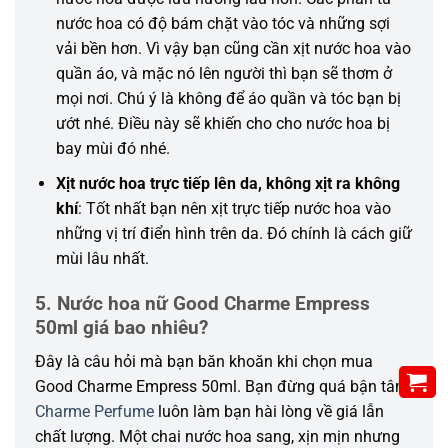
nước hoa
có
độ bám chặt vào tóc và
những
sợi
vải bền hơn. Vì vậy bạn cũng
cần
xịt nước hoa vào
quần áo, và mặc nó lên người thì bạn sẽ thơm ở
mọi nơi. Chú ý là
không
để
áo quần
và tóc bạn bị
ướt nhé. Điều này sẽ
khiến
cho cho nước hoa bị
bay mùi
đó
nhé.
Xịt nước hoa trực tiếp lên da, không xịt ra không
khí
: Tốt nhất bạn nên xịt trực tiếp nước hoa vào
những
vị trí điển hình trên da. Đó chính là
cách
giữ
mùi lâu nhất.
5. Nước hoa nữ Good Charme Empress
50ml giá bao nhiêu?
Đây là câu hỏi mà bạn băn khoăn khi chọn mua
Good Charme Empress 50ml. Bạn đừng quá bận tâm,
Charme Perfume
luôn làm bạn hài lòng về giá lẫn
chất lượng. Một chai nước hoa sang, xịn mịn nhưng