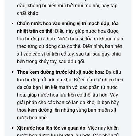
đầu, không bị biến mùi bởi mùi mồ hôi, hay tạp
chất khác
Chấm nước hoa vào
những
vị trí mạch đập, tỏa
nhiệt trên cơ thể
: Điều này giúp nước hoa được
tỏa hương xa hơn. Nước hoa sẽ tỏa ra
không
gian
theo từng cử động của cơ thể. Điển hình, bạn nên
xịt vào các vị trí trên cổ tay, sau tai, sau gáy, phía
bên trong khủy tay, sau đầu gối.
Thoa kem dưỡng trước khi xịt nước hoa:
Da dầu
lưu hương tốt hơn da khô. Bởi vì dầu tự nhiên trên
da của bạn liên kết mạnh với các phần tử nước
hoa, giúp nước hoa lưu trên cơ thể lâu hơn. Vậy
giải pháp cho các bạn có làn da khô, là bạn hãy
thoa kem dưỡng lên những vùng bạn muốn xịt
nước hoa nhé.
Xịt nước hoa lên tóc và quần áo
: Việc này
khiến
nước hoa được lưu hương lâu hơn. Các phần tử