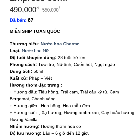
490,000
Giá
Giá
₫
₫
550,000
gốc
hiện
Đã bán:
67
là:
tại
550,000₫.
là:
MIỄN SHIP TOÀN QUỐC
490,000₫.
Thương hiệu:
Nước hoa Charme
Loại:
Nước hoa Nữ
Độ tuổi khuyên dùng:
28 tuổi trở lên
Phong cách:
Tươi trẻ, Nữ tính, Cuốn hút, Ngọt ngào
Dung tích:
50ml
Xuất xứ:
Pháp – Việt
Hương thơm đặc trưng :
+ Hương đầu: Tiêu hồng, Trái cam, Trái câu kỷ tử, Cam
Bergamot, Chanh vàng.
+ Hương giữa: Hoa hồng, Hoa mẫu đơn.
+ Hương cuối: , Xạ hương, Hương ambroxan, Cây hoắc hương,
Hương Vanilla.
Nhóm hương:
Hương thơm hoa cỏ
Độ lưu hương:
Lâu – 6 giờ đến 12 giờ.