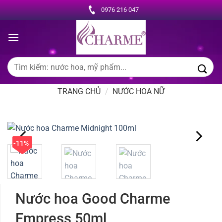
Chuyển
0976 216 047
đến
nội
dung
Tìm
kiếm:
TRANG CHỦ
/
NƯỚC HOA NỮ
-11%
Nước hoa Good Charme
Empress 50ml