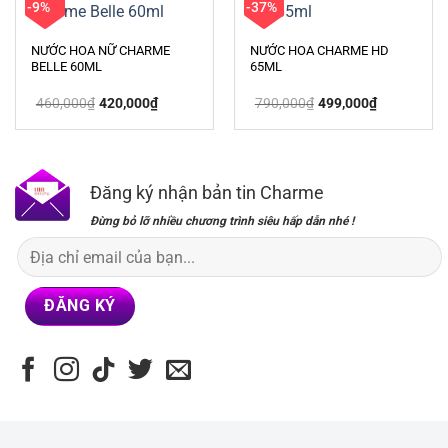
-9%
-37%
NƯỚC HOA NỮ CHARME
NƯỚC HOA CHARME HD
BELLE 60ML
65ML
Giá
Giá
Giá
Giá
460,000
₫
420,000
₫
790,000
₫
499,000
₫
gốc
hiện
gốc
hiện
là:
tại
là:
tại
460,000₫.
là:
790,000₫.
là:
420,000₫.
499,000₫.
Đăng ký nhận bản tin Charme
Đừng bỏ lỡ nhiều chương trình siêu hấp dẫn nhé !