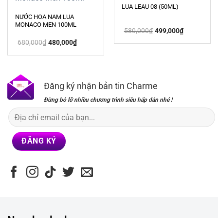
LUA LEAU 08 (50ML)
NƯỚC HOA NAM LUA
MONACO MEN 100ML
Giá
Giá
580,000
₫
499,000
₫
gốc
hiện
Giá
Giá
là:
tại
680,000
₫
480,000
₫
gốc
hiện
580,000₫.
là:
là:
tại
499,000₫.
680,000₫.
là:
480,000₫.
Đăng ký nhận bản tin Charme
Đừng bỏ lỡ nhiều chương trình siêu hấp dẫn nhé !