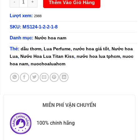
Thêm Vào Giỏ Hàng
Lượt xem:
2988
SKU:
MS124-1-2-2-1-8
Danh mục:
Nước hoa nam
Thẻ:
,
,
,
dầu thơm
Lua Perfume
nước hoa giá tốt
Nước hoa
,
,
,
Lua
Nước Hoa Lua Titan Kiss
nước hoa lua tphcm
nuoc
,
hoa nam
nuochoaluahcm
MIỄN PHÍ VẬN CHUYỂN
100% chính hãng