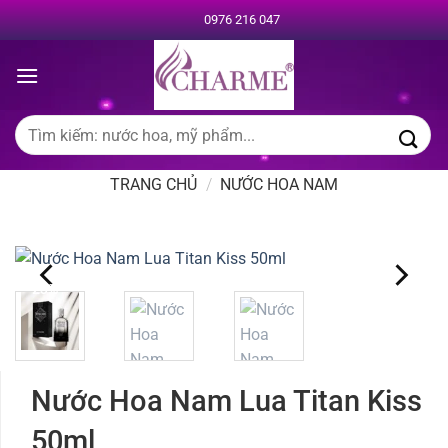
Chuyển
0976 216 047
đến
nội
dung
Tìm
kiếm:
TRANG CHỦ
/
NƯỚC HOA NAM
-23%
Nước Hoa Nam Lua Titan Kiss
50ml