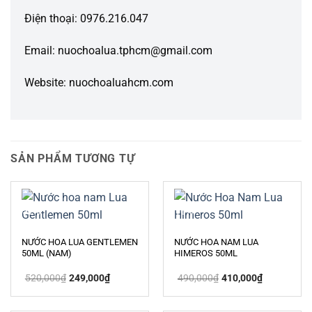
Điện thoại: 0976.216.047
Email: nuochoalua.tphcm@gmail.com
Website: nuochoaluahcm.com
SẢN PHẨM TƯƠNG TỰ
-52%
-16%
NƯỚC HOA LUA GENTLEMEN
NƯỚC HOA NAM LUA
50ML (NAM)
HIMEROS 50ML
Giá
Giá
Giá
Giá
520,000
₫
249,000
₫
490,000
₫
410,000
₫
gốc
hiện
gốc
hiện
là:
tại
là:
tại
520,000₫.
là:
490,000₫.
là:
249,000₫.
410,000₫.