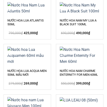
-46%
-29%
NƯỚC HOA LUA ATLANTIS
NƯỚC HOA NAM MY LUA A
50ML
BLACK SUIT 100ML
Giá
Giá
Giá
Giá
790,000
₫
425,000
₫
690,000
₫
490,000
₫
gốc
hiện
gốc
hiện
là:
tại
là:
tại
790,000₫.
là:
690,000₫.
là:
425,000₫.
490,000₫.
-4%
-27%
NƯỚC HOA LUA ACQUA MEN
NƯỚC HOA NAM CHARME
50ML MẪU MỚI
ENTERNITY FOR MEN 60ML
Giá
Giá
Giá
Giá
279,000
₫
269,000
₫
550,000
₫
399,000
₫
gốc
hiện
gốc
hiện
là:
tại
là:
tại
279,000₫.
là:
550,000₫.
là:
269,000₫.
399,000₫.
-29%
-14%