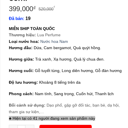
399,000
Giá
Giá
₫
₫
520,000
gốc
hiện
Đã bán:
19
là:
tại
520,000₫.
là:
MIỄN SHIP TOÀN QUỐC
399,000₫.
Thương hiệu:
Lua Perfume
Loại nước hoa:
Nước hoa Nam
Hương đầu:
Dứa, Cam bergamot, Quả quýt hồng.
Hương giữa:
Trà xanh, Xạ hương, Quả lý chua đen.
Hương cuối:
Gỗ tuyết tùng, Long diên hương, Gỗ đàn hương
Độ lưu hương:
Khoảng 8 tiếng trên da
Phong cách:
Nam tính, Sang trọng, Cuốn hút, Thanh lịch
Bối cảnh sử dụng:
Dạo phố, gặp gỡ đối tác, bạn bè, dạ hội,
tham gia sự kiện,…
♣ Hiện tại có 41 người đang xem sản phẩm này
Nước Hoa Nam Lua Titan Kiss 50ml số lượng