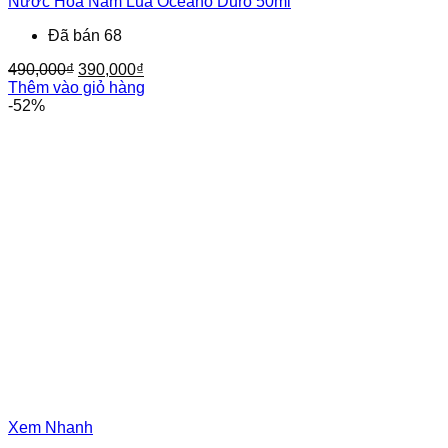
Nước Hoa Nam Lua Oceano Duro 50ml
Đã bán 68
Giá
Giá
490,000
₫
390,000
₫
gốc
hiện
Thêm vào giỏ hàng
là:
tại
-52%
490,000₫.
là:
390,000₫.
Xem Nhanh