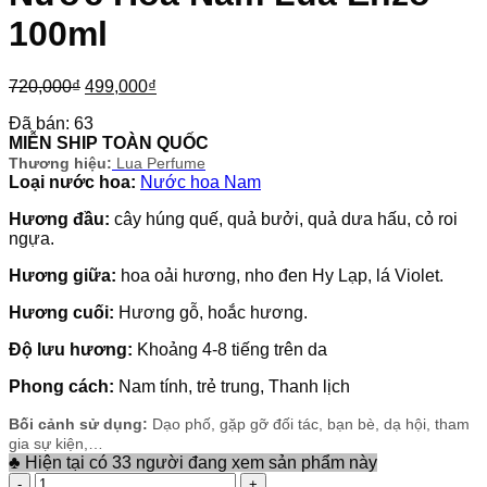
100ml
Giá
Giá
720,000
₫
499,000
₫
gốc
hiện
Đã bán:
63
là:
tại
MIỄN SHIP TOÀN QUỐC
720,000₫.
là:
Thương hiệu:
Lua Perfume
499,000₫.
Loại nước hoa:
Nước hoa Nam
Hương đầu:
cây húng quế, quả bưởi, quả dưa hấu, cỏ roi
ngựa.
Hương giữa:
hoa oải hương, nho đen Hy Lạp, lá Violet.
Hương cuối:
Hương gỗ, hoắc hương.
Độ lưu hương:
Khoảng 4-8 tiếng trên da
Phong cách:
Nam tính, trẻ trung, Thanh lịch
Bối cảnh sử dụng:
Dạo phố, gặp gỡ đối tác, bạn bè, dạ hội, tham
gia sự kiện,…
♣ Hiện tại có 33 người đang xem sản phẩm này
Nước