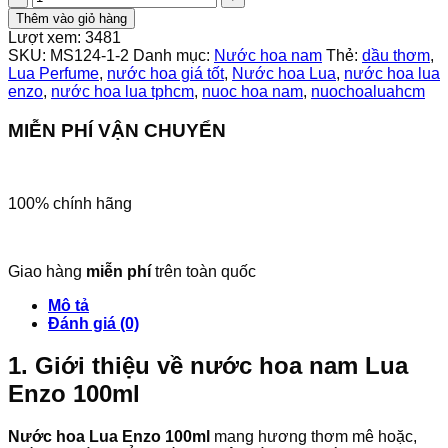
Hoa
Thêm vào giỏ hàng
Nam
Lượt xem:
3481
Lua
SKU:
MS124-1-2
Danh mục:
Nước hoa nam
Thẻ:
dầu thơm
,
Enzo
Lua Perfume
,
nước hoa giá tốt
,
Nước hoa Lua
,
nước hoa lua
100ml
enzo
,
nước hoa lua tphcm
,
nuoc hoa nam
,
nuochoaluahcm
số
lượng
MIỄN PHÍ VẬN CHUYỂN
100% chính hãng
Giao hàng
miễn phí
trên toàn quốc
Mô tả
Đánh giá (0)
1. Giới thiệu về nước hoa nam Lua
Enzo 100ml
Nước hoa Lua Enzo 100ml
mang hương thơm mê hoặc,