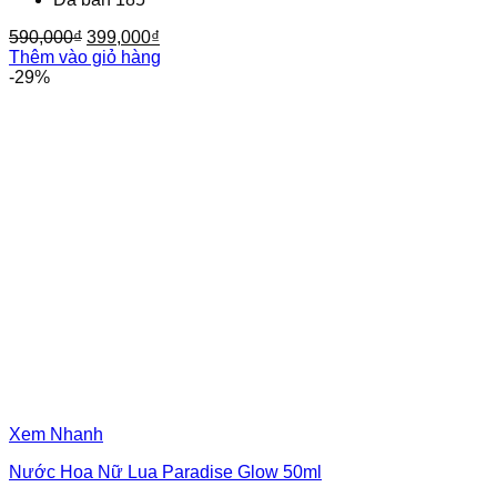
Giá
Giá
590,000
₫
399,000
₫
gốc
hiện
Thêm vào giỏ hàng
là:
tại
-29%
590,000₫.
là:
399,000₫.
Xem Nhanh
Nước Hoa Nữ Lua Paradise Glow 50ml