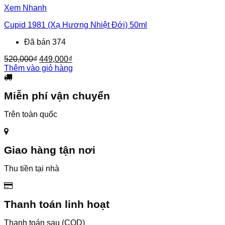
Xem Nhanh
Cupid 1981 (Xạ Hương Nhiệt Đới) 50ml
Đã bán 374
Giá
Giá
520,000
₫
449,000
₫
gốc
hiện
Thêm vào giỏ hàng
là:
tại
520,000₫.
là:
Miễn phí vận chuyển
449,000₫.
Trên toàn quốc
Giao hàng tận nơi
Thu tiền tại nhà
Thanh toán linh hoạt
Thanh toán sau (COD)