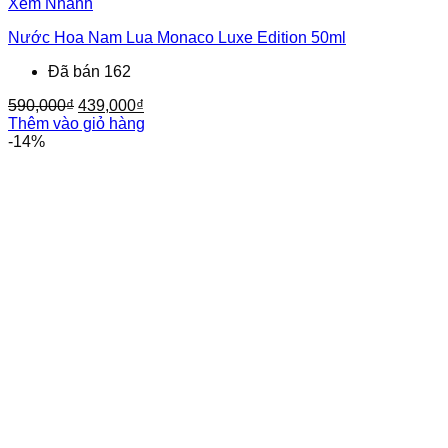
Xem Nhanh
Nước Hoa Nam Lua Monaco Luxe Edition 50ml
Đã bán 162
Giá
Giá
590,000
₫
439,000
₫
gốc
hiện
Thêm vào giỏ hàng
là:
tại
-14%
590,000₫.
là:
439,000₫.