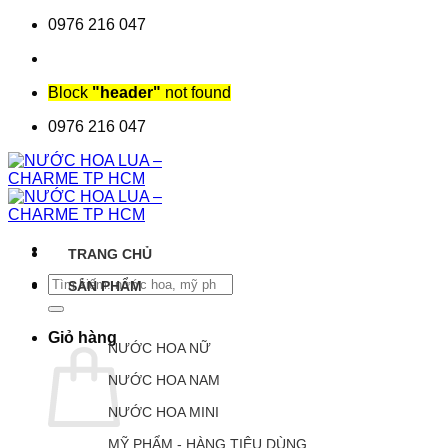
Chuyển
0976 216 047
đến
nội
dung
Block
"header"
not found
0976 216 047
TRANG CHỦ
Tìm
SẢN PHẨM
kiếm:
Giỏ hàng
NƯỚC HOA NỮ
NƯỚC HOA NAM
NƯỚC HOA MINI
MỸ PHẨM - HÀNG TIÊU DÙNG