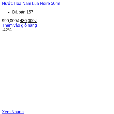
Nước Hoa Nam Lua Noire 50ml
Đã bán 157
Giá
Giá
990,000
₫
480,000
₫
gốc
hiện
Thêm vào giỏ hàng
là:
tại
-42%
990,000₫.
là:
480,000₫.
Xem Nhanh