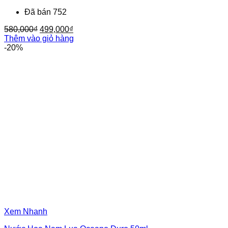
Đã bán 752
Giá
Giá
580,000
₫
499,000
₫
gốc
hiện
Thêm vào giỏ hàng
là:
tại
-20%
580,000₫.
là:
499,000₫.
Xem Nhanh