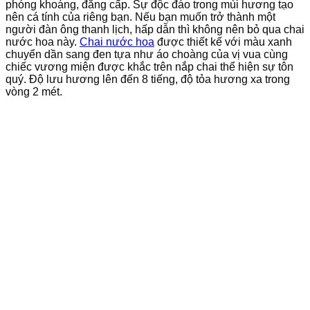
phóng khoáng, đẳng cấp. Sự độc đáo trong mùi hương tạo
nên cá tính của riêng bạn. Nếu bạn muốn trở thành một
người đàn ông thanh lịch, hấp dẫn thì không nên bỏ qua chai
nước hoa này.
Chai nước hoa
được thiết kế với màu xanh
chuyển dần sang đen tựa như áo choàng của vị vua cùng
chiếc vương miện được khắc trên nắp chai thể hiện sự tôn
quý. Độ lưu hương lên đến 8 tiếng, độ tỏa hương xa trong
vòng 2 mét.