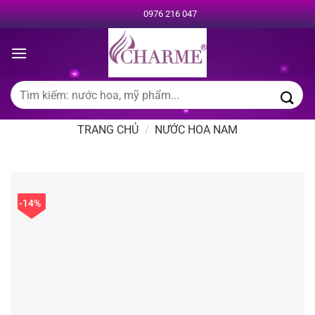
Chuyển
0976 216 047
đến
nội
dung
Tìm
kiếm:
TRANG CHỦ
/
NƯỚC HOA NAM
-14%