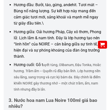
Hương đầu: Bưởi, táo, gừng, andehit. Tươi mát –
Bùng nổ năng lượng. Sự kết hợp này mang đến
cảm giác tươi mới, sảng khoái và mạnh mẽ ngay
từ giây đầu tiên.\
Hương giữa: Oải hương Pháp, Cây xô thơm, Phong
lữ. Lịch lãm & nam tính. Đây là lớp hương tạo nên
“linh hồn” của NOIRE – cân bằng giữa sự tinh tế,
hiện đại và sự phóng khoáng của đàn ông trưởng
thành.
Hương cuối: Gỗ t
uyết tùng,
Olibanum, Đậu Tonka, Hoắc
hương. Trầm ấm – Quyến rũ đầy bản lĩnh.
Lớp hương nền
sâu lắng, sang trọng và cực kỳ bám da. Đây chính là điểm
khiến NOIRE gây thương nhớ – một chút trầm, ấm, nam
tính nhưng đầy bí ẩn.
3. Nước hoa nam Lua Noire 100ml giá bao
nhiêu?