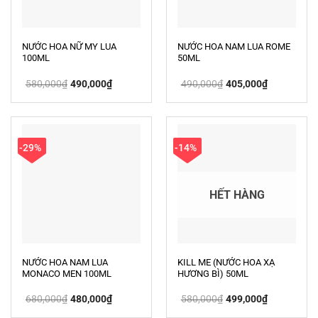
NƯỚC HOA NỮ MY LUA
NƯỚC HOA NAM LUA ROME
100ML
50ML
Giá
Giá
Giá
Giá
580,000
₫
490,000
₫
490,000
₫
405,000
₫
gốc
hiện
gốc
hiện
là:
tại
là:
tại
580,000₫.
là:
490,000₫.
là:
490,000₫.
405,000₫.
-29%
-14%
HẾT HÀNG
NƯỚC HOA NAM LUA
KILL ME (NƯỚC HOA XẠ
MONACO MEN 100ML
HƯƠNG BÌ) 50ML
Giá
Giá
Giá
Giá
680,000
₫
480,000
₫
580,000
₫
499,000
₫
gốc
hiện
gốc
hiện
là:
tại
là:
tại