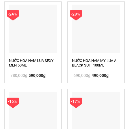
-24%
-29%
NƯỚC HOA NAM LUA SEXY
NƯỚC HOA NAM MY LUA A
MEN 50ML
BLACK SUIT 100ML
Giá
Giá
Giá
Giá
780,000
₫
590,000
₫
690,000
₫
490,000
₫
gốc
hiện
gốc
hiện
là:
tại
là:
tại
780,000₫.
là:
690,000₫.
là:
590,000₫.
490,000₫.
-16%
-17%