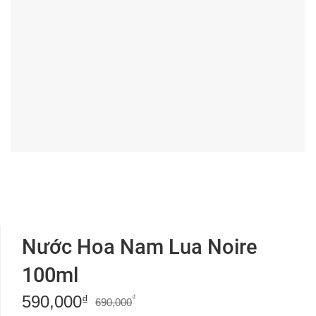
Nước Hoa Nam Lua Noire
100ml
590,000
Giá
Giá
₫
₫
690,000
gốc
hiện