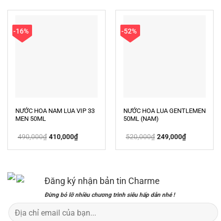
680,000₫.
là:
580,000₫.
là:
480,000₫.
499,000₫.
-16%
-52%
NƯỚC HOA NAM LUA VIP 33
NƯỚC HOA LUA GENTLEMEN
MEN 50ML
50ML (NAM)
Giá
Giá
Giá
Giá
490,000
₫
410,000
₫
520,000
₫
249,000
₫
gốc
hiện
gốc
hiện
là:
tại
là:
tại
490,000₫.
là:
520,000₫.
là:
410,000₫.
249,000₫.
Đăng ký nhận bản tin Charme
Đừng bỏ lỡ nhiều chương trình siêu hấp dẫn nhé !