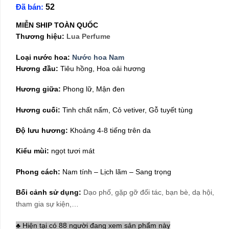
Đã bán:
52
là:
tại
690,000₫.
là:
MIỄN SHIP TOÀN QUỐC
590,000₫.
Thương hiệu:
Lua Perfume
Loại nước hoa:
Nước hoa Nam
Hương đầu:
Tiêu hồng, Hoa oải hương
Hương giữa:
Phong lữ, Mận đen
Hương cuối:
Tinh chất nấm, Cỏ vetiver, Gỗ tuyết tùng
Độ lưu hương:
Khoảng 4-8 tiếng trên da
Kiểu mùi:
ngọt tươi mát
Phong cách:
Nam tính – Lịch lãm – Sang trọng
Bối cảnh sử dụng:
Dạo phố, gặp gỡ đối tác, bạn bè, dạ hội,
tham gia sự kiện,…
♣ Hiện tại có 88 người đang xem sản phẩm này