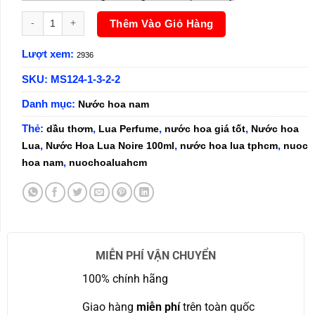
Nước Hoa Nam Lua Noire 100ml số lượng
Thêm Vào Giỏ Hàng
Lượt xem:
2936
SKU:
MS124-1-3-2-2
Danh mục:
Nước hoa nam
Thẻ:
,
,
,
dầu thơm
Lua Perfume
nước hoa giá tốt
Nước hoa
,
,
,
Lua
Nước Hoa Lua Noire 100ml
nước hoa lua tphcm
nuoc
,
hoa nam
nuochoaluahcm
MIỄN PHÍ VẬN CHUYỂN
100% chính hãng
Giao hàng
miễn phí
trên toàn quốc