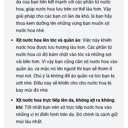
da của bạn liên kết mạnh với các phần tử nước
hoa, giúp nước hoa lưu trên cơ thể lâu hơn. Vậy
giải pháp cho các bạn có làn da khô, là bạn hãy
thoa kem dưỡng lên những vùng bạn muốn xịt
nước hoa nhé.
Xịt nước hoa lên tóc và quần áo
: Việc này
khiến
nước hoa được lưu hương lâu hơn. Các phần tử
nước hoa
có
độ bám chặt vào tóc và
những
sợi
vải bền hơn. Vì vậy bạn cũng
cần
xịt nước hoa vào
quần áo, và mặc nó lên người thì bạn sẽ thơm ở
mọi nơi. Chú ý là
không
để
áo quần
và tóc bạn bị
ướt nhé. Điều này sẽ
khiến
cho cho nước hoa bị
bay mùi
đó
nhé.
Xịt nước hoa trực tiếp lên da, không xịt ra không
khí
: Tốt nhất bạn nên xịt trực tiếp nước hoa vào
những
vị trí điển hình trên da. Đó chính là
cách
giữ
mùi lâu nhất.