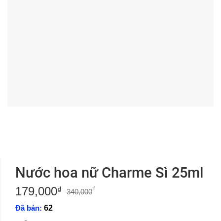
Nước hoa nữ Charme Sì 25ml
179,000
Giá
Giá
₫
₫
340,000
gốc
hiện
Đã bán:
62
là:
tại