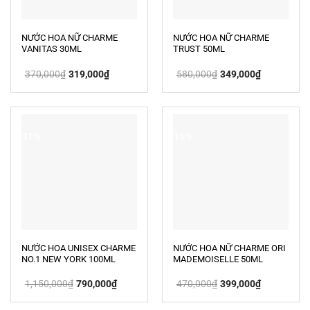
NƯỚC HOA NỮ CHARME
NƯỚC HOA NỮ CHARME
VANITAS 30ML
TRUST 50ML
Giá
Giá
Giá
Giá
370,000
₫
319,000
₫
580,000
₫
349,000
₫
gốc
hiện
gốc
hiện
là:
tại
là:
tại
370,000₫.
là:
580,000₫.
là:
319,000₫.
349,000₫.
-31%
-15%
NƯỚC HOA UNISEX CHARME
NƯỚC HOA NỮ CHARME ORI
NO.1 NEW YORK 100ML
MADEMOISELLE 50ML
Giá
Giá
Giá
Giá
1,150,000
₫
790,000
₫
470,000
₫
399,000
₫
gốc
hiện
gốc
hiện
là:
tại
là:
tại
1,150,000₫.
là:
470,000₫.
là: