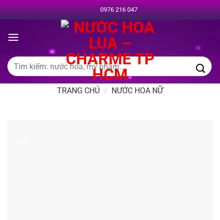
Chuyển
0976 216 047
đến
nội
dung
Tìm
kiếm:
TRANG CHỦ
/
NƯỚC HOA NỮ
-47%