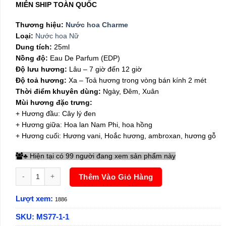
340,000₫.
là:
MIỄN SHIP TOÀN QUỐC
179,000₫.
Thương hiệu:
Nước hoa Charme
Loại:
Nước hoa Nữ
Dung tích:
25ml
Nồng độ:
Eau De Parfum (EDP)
Độ lưu hương:
Lâu – 7 giờ đến 12 giờ
Độ toả hương:
Xa – Toả hương trong vòng bán kính 2 mét
Thời điểm khuyên dùng:
Ngày, Đêm, Xuân
Mùi hương đặc trưng:
+ Hương đầu: Cây lý đen
+ Hương giữa: Hoa lan Nam Phi, hoa hồng
+ Hương cuối: Hương vani, Hoắc hương, ambroxan, hương gỗ
Hiện tại có 99 người đang xem sản phẩm này
♣
Nước hoa nữ Charme Sì 25ml số lượng
Thêm Vào Giỏ Hàng
Lượt xem:
1886
SKU:
MS77-1-1