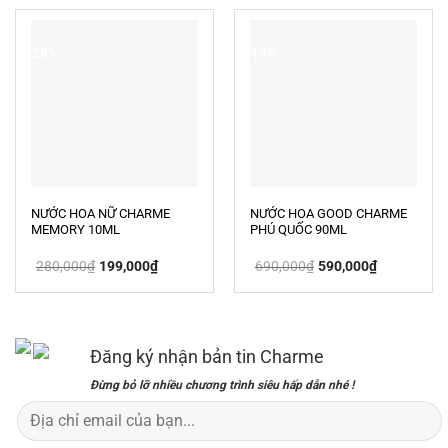
790,000₫.
399,000₫.
-29%
-14%
NƯỚC HOA NỮ CHARME
NƯỚC HOA GOOD CHARME
MEMORY 10ML
PHÚ QUỐC 90ML
Giá
Giá
Giá
Giá
280,000
₫
199,000
₫
690,000
₫
590,000
₫
gốc
hiện
gốc
hiện
là:
tại
là:
tại
280,000₫.
là:
690,000₫.
là:
199,000₫.
590,000₫.
Đăng ký nhận bản tin Charme
Đừng bỏ lỡ nhiều chương trình siêu hấp dẫn nhé !