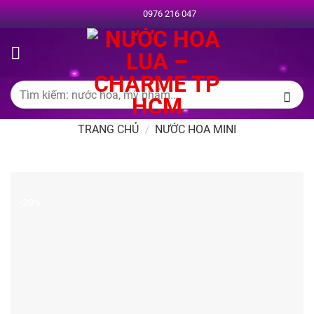
Chuyển
0976 216 047
đến
nội
dung
Tìm
kiếm:
TRANG CHỦ
/
NƯỚC HOA MINI
-20%