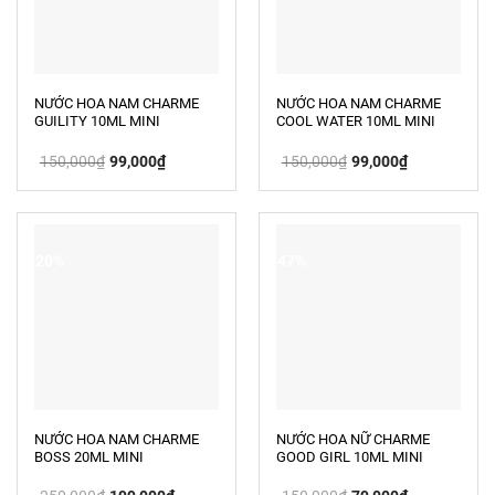
NƯỚC HOA NAM CHARME
NƯỚC HOA NAM CHARME
GUILITY 10ML MINI
COOL WATER 10ML MINI
Giá
Giá
Giá
Giá
150,000
₫
99,000
₫
150,000
₫
99,000
₫
gốc
hiện
gốc
hiện
là:
tại
là:
tại
150,000₫.
là:
150,000₫.
là:
99,000₫.
99,000₫.
-20%
-47%
NƯỚC HOA NAM CHARME
NƯỚC HOA NỮ CHARME
BOSS 20ML MINI
GOOD GIRL 10ML MINI
Giá
Giá
Giá
Giá