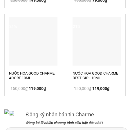
250,000
₫
199,000
₫
150,000
₫
79,000
₫
gốc
hiện
gốc
hiện
là:
tại
là:
tại
250,000₫.
là:
150,000₫.
là:
199,000₫.
79,000₫.
-21%
-21%
NƯỚC HOA GOOD CHARME
NƯỚC HOA GOOD CHARME
ADORE 10ML
BEST GIRL 10ML
Giá
Giá
Giá
Giá
150,000
₫
119,000
₫
150,000
₫
119,000
₫
gốc
hiện
gốc
hiện
là:
tại
là:
tại
150,000₫.
là:
150,000₫.
là:
119,000₫.
119,000₫.
Đăng ký nhận bản tin Charme
Đừng bỏ lỡ nhiều chương trình siêu hấp dẫn nhé !