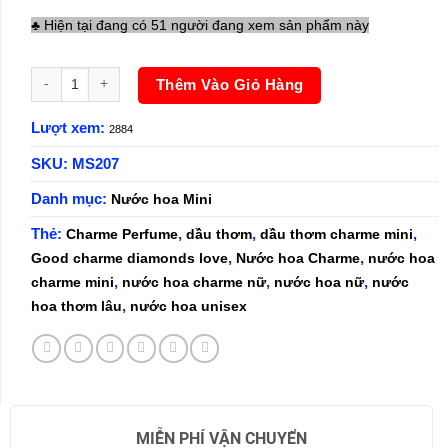
♣ Hiện tại đang có 51 người đang xem sản phẩm này
Nước Hoa Unisex Good Charme Diamonds Love Yellow 10ml số lư
Thêm Vào Giỏ Hàng
Lượt xem:
2884
SKU:
MS207
Danh mục:
Nước hoa Mini
Thẻ:
,
,
,
Charme Perfume
dầu thơm
dầu thơm charme mini
,
,
Good charme diamonds love
Nước hoa Charme
nước hoa
,
,
,
charme mini
nước hoa charme nữ
nước hoa nữ
nước
,
hoa thơm lâu
nước hoa unisex
MIỄN PHÍ VẬN CHUYỂN