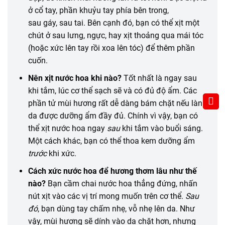
ở cổ tay, phần khuỷu tay phía bên trong,
sau gáy, sau tai. Bên cạnh đó, bạn có thể xịt một
chút ở sau lưng, ngực, hay xịt thoảng qua mái tóc
(hoặc xức lên tay rồi xoa lên tóc) để thêm phần
cuốn.
Nên xịt nước hoa khi nào?
Tốt nhất là ngay sau
khi tắm, lúc cơ thể sạch sẽ và có đủ độ ẩm. Các
phần tử mùi hương rất dễ dàng bám chặt nếu làn
da được dưỡng ẩm đầy đủ. Chính vì vậy, bạn có
thể xịt nước hoa ngay
sau
khi tắm vào buổi sáng.
Một cách khác, bạn có thể thoa kem dưỡng ẩm
trước
khi xức.
Cách xức nước hoa để hương thơm lâu như thế
nào?
Bạn cầm chai nước hoa thẳng đứng, nhấn
nút xịt vào các vị trí mong muốn trên cơ thể.
Sau
đó
, bạn dùng tay chấm nhẹ, vỗ nhẹ lên da. Như
vậy, mùi hương sẽ dính vào da chặt hơn, nhưng