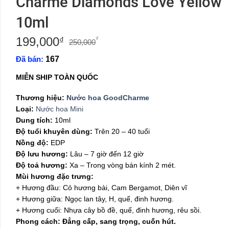
Charme Diamonds Love Yellow
10ml
199,000
Giá
Giá
₫
₫
250,000
gốc
hiện
Đã bán:
167
là:
tại
250,000₫.
là:
MIỄN SHIP TOÀN QUỐC
199,000₫.
Thương hiệu:
Nước hoa GoodCharme
Loại:
Nước hoa Mini
Dung tích:
10ml
Độ tuổi khuyên dùng:
Trên 20 – 40 tuổi
Nồng độ:
EDP
Độ lưu hương:
Lâu – 7 giờ đến 12 giờ
Độ toả hương:
Xa – Trong vòng bán kính 2 mét.
Mùi hương đặc trưng:
+ Hương đầu: Cỏ hương bài, Cam Bergamot, Diên vĩ
+ Hương giữa: Ngọc lan tây, H, quế, đinh hương.
+ Hương cuối: Nhựa cây bồ đề, quế, đinh hương, rêu sồi.
Phong cách: Đẳng cấp, sang trọng, cuốn hút.