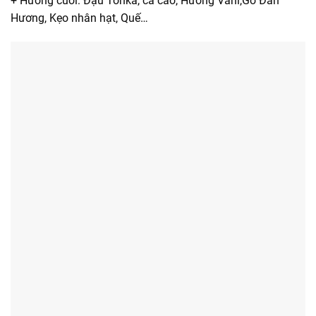
+ Hương cuối: Đậu Tonka, ca cao, Hương Vani,Gỗ Đàn
Hương, Kẹo nhân hạt, Quế…