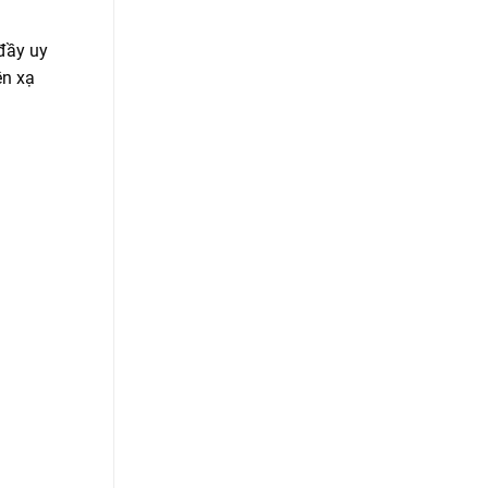
đầy uy
ền xạ