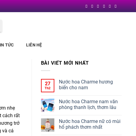
Block
"header"
not found
IN TỨC
LIÊN HỆ
BÀI VIẾT MỚI NHẤT
Nước hoa Charme hương
27
biển cho nam
Th2
Nước hoa Charme nam văn
phòng thanh lịch, thơm lâu
hơm nhẹ
 cách rất
Nước hoa Charme nữ có mùi
 hương trở
hổ phách thơm nhất
g và cá