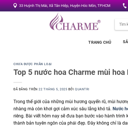
Chuyển
33 Huỳnh Thị Mài, Xã Tân Hiệp, Huyện Hóc Môn, TP.HCM
đến
nội
Tìm
dung
kiếm:
S
TRANG CHỦ
CHƯA ĐƯỢC PHÂN LOẠI
Top 5 nước hoa Charme mùi hoa 
ĐÃ ĐĂNG TRÊN
22 THÁNG 5, 2025
BỞI
QUANTRI
Trong thế giới của những mùi hương quyến rũ, mùi hươn
nhàng mà còn khơi gợi cảm xúc sâu lắng khó tả.
Nước h
riêng. Bài viết hôm nay sẽ đưa bạn bước vào hành trình
thành bản tuyên ngôn của phái đẹp. Đây không chỉ là d