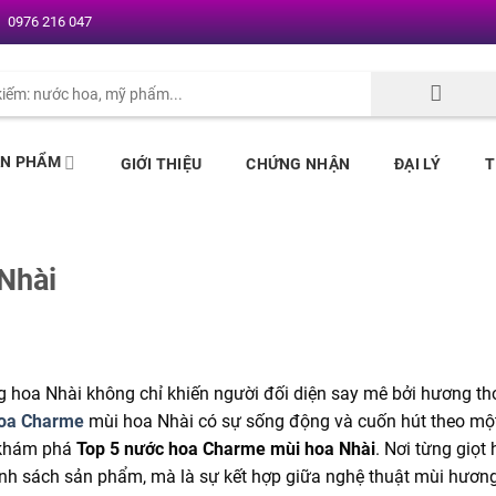
0976 216 047
ẢN PHẨM
GIỚI THIỆU
CHỨNG NHẬN
ĐẠI LÝ
T
Nhài
g hoa Nhài không chỉ khiến người đối diện say mê bởi hương t
oa Charme
mùi hoa Nhài có sự sống động và cuốn hút theo một
 khám phá
Top 5 nước hoa Charme mùi hoa Nhài
. Nơi từng giọt
anh sách sản phẩm, mà là sự kết hợp giữa nghệ thuật mùi hươn