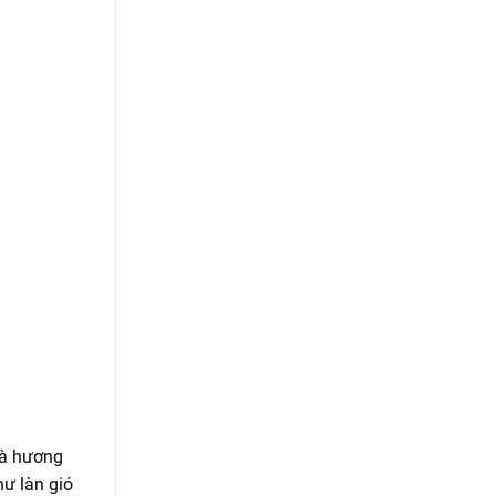
là hương
ư làn gió