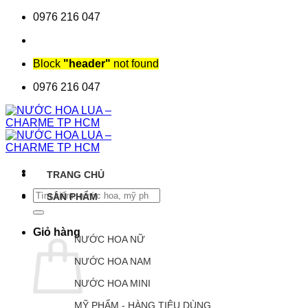
Chuyển
0976 216 047
đến
nội
dung
Block
"header"
not found
0976 216 047
TRANG CHỦ
Tìm
SẢN PHẨM
kiếm:
Giỏ hàng
NƯỚC HOA NỮ
NƯỚC HOA NAM
NƯỚC HOA MINI
MỸ PHẨM - HÀNG TIÊU DÙNG