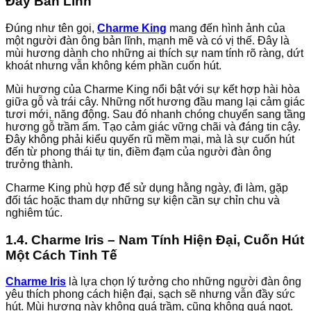
Đầy Bản Lĩnh
Đúng như tên gọi,
Charme King
mang đến hình ảnh của
một người đàn ông bản lĩnh, mạnh mẽ và có vị thế. Đây là
mùi hương dành cho những ai thích sự nam tính rõ ràng, dứt
khoát nhưng vẫn không kém phần cuốn hút.
Mùi hương của Charme King nổi bật với sự kết hợp hài hòa
giữa gỗ và trái cây. Những nốt hương đầu mang lại cảm giác
tươi mới, năng động. Sau đó nhanh chóng chuyển sang tầng
hương gỗ trầm ấm. Tạo cảm giác vững chãi và đáng tin cậy.
Đây không phải kiểu quyến rũ mềm mại, mà là sự cuốn hút
đến từ phong thái tự tin, điềm đạm của người đàn ông
trưởng thành.
Charme King phù hợp để sử dụng hằng ngày, đi làm, gặp
đối tác hoặc tham dự những sự kiện cần sự chỉn chu và
nghiêm túc.
1.4. Charme Iris – Nam Tính Hiện Đại, Cuốn Hút
Một Cách Tinh Tế
Charme Iris
là lựa chọn lý tưởng cho những người đàn ông
yêu thích phong cách hiện đại, sạch sẽ nhưng vẫn đầy sức
hút. Mùi hương này không quá trầm, cũng không quá ngọt.