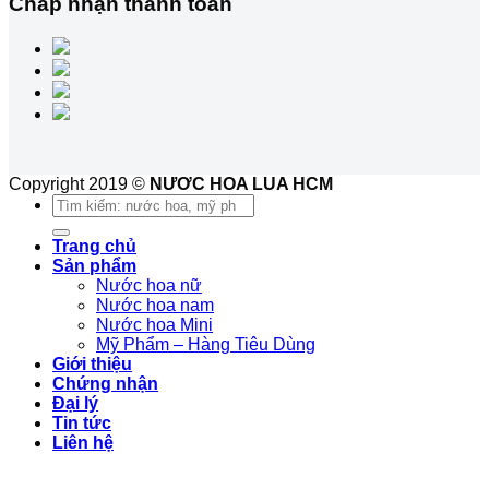
Chấp nhận thanh toán
Copyright 2019 ©
NƯƠC HOA LUA HCM
Tìm
kiếm:
Trang chủ
Sản phẩm
Nước hoa nữ
Nước hoa nam
Nước hoa Mini
Mỹ Phẩm – Hàng Tiêu Dùng
Giới thiệu
Chứng nhận
Đại lý
Tin tức
Liên hệ