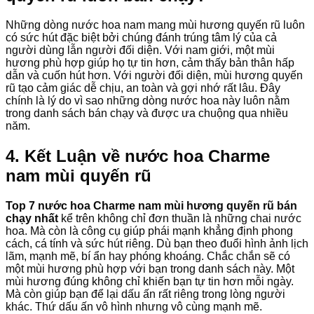
Những dòng nước hoa nam mang mùi hương quyến rũ luôn
có sức hút đặc biệt bởi chúng đánh trúng tâm lý của cả
người dùng lẫn người đối diện. Với nam giới, một mùi
hương phù hợp giúp họ tự tin hơn, cảm thấy bản thân hấp
dẫn và cuốn hút hơn. Với người đối diện, mùi hương quyến
rũ tạo cảm giác dễ chịu, an toàn và gợi nhớ rất lâu. Đây
chính là lý do vì sao những dòng nước hoa này luôn nằm
trong danh sách bán chạy và được ưa chuộng qua nhiều
năm.
4. Kết Luận về nước hoa Charme
nam mùi quyến rũ
Top 7 nước hoa Charme nam mùi hương quyến rũ bán
chạy nhất
kể trên không chỉ đơn thuần là những chai nước
hoa. Mà còn là công cụ giúp phái mạnh khẳng định phong
cách, cá tính và sức hút riêng. Dù bạn theo đuổi hình ảnh lịch
lãm, mạnh mẽ, bí ẩn hay phóng khoáng. Chắc chắn sẽ có
một mùi hương phù hợp với bạn trong danh sách này. Một
mùi hương đúng không chỉ khiến bạn tự tin hơn mỗi ngày.
Mà còn giúp bạn để lại dấu ấn rất riêng trong lòng người
khác. Thứ dấu ấn vô hình nhưng vô cùng mạnh mẽ.