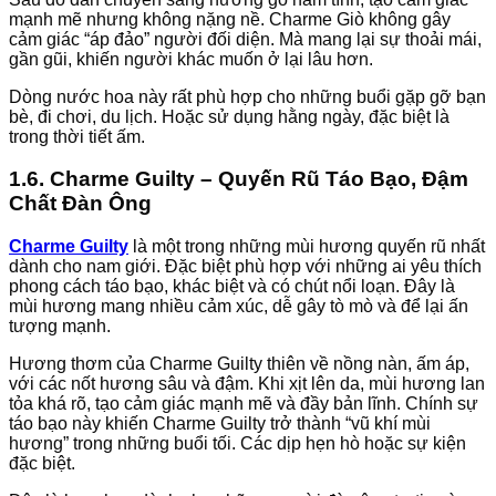
mạnh mẽ nhưng không nặng nề. Charme Giò không gây
cảm giác “áp đảo” người đối diện. Mà mang lại sự thoải mái,
gần gũi, khiến người khác muốn ở lại lâu hơn.
Dòng nước hoa này rất phù hợp cho những buổi gặp gỡ bạn
bè, đi chơi, du lịch. Hoặc sử dụng hằng ngày, đặc biệt là
trong thời tiết ấm.
1.6. Charme Guilty – Quyến Rũ Táo Bạo, Đậm
Chất Đàn Ông
Charme Guilty
là một trong những mùi hương quyến rũ nhất
dành cho nam giới. Đặc biệt phù hợp với những ai yêu thích
phong cách táo bạo, khác biệt và có chút nổi loạn. Đây là
mùi hương mang nhiều cảm xúc, dễ gây tò mò và để lại ấn
tượng mạnh.
Hương thơm của Charme Guilty thiên về nồng nàn, ấm áp,
với các nốt hương sâu và đậm. Khi xịt lên da, mùi hương lan
tỏa khá rõ, tạo cảm giác mạnh mẽ và đầy bản lĩnh. Chính sự
táo bạo này khiến Charme Guilty trở thành “vũ khí mùi
hương” trong những buổi tối. Các dịp hẹn hò hoặc sự kiện
đặc biệt.