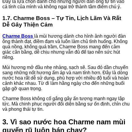
Đây là lựa chọn dành cho những người đàn ông tự tin vào
cá tính của mình và không ngại trở thành tâm điểm chú ý.
1.7. Charme Boss – Tự Tin, Lịch Lãm Và Rất
Dễ Gây Thiện Cảm
Charme Boss
là mùi hương dành cho hình ảnh người đàn
ông thành đạt, điềm đạm và luôn làm chủ tình huống. Không
quá nồng, không quá trầm, Charme Boss mang đến cảm
giác cân bằng, dễ chịu nhưng vẫn đủ để tạo nên sức hút
riêng.
Mùi hương mở đầu nhẹ nhàng, sạch sẽ. Sau đó dần chuyển
sang những nốt hương ấm áp và nam tính hơn. Đây là dòng
nước hoa rất dễ sử dụng, phù hợp với nhiều độ tuổi và hoàn
cảnh khác nhau. Từ đi làm hằng ngày cho đến những buổi
gặp gỡ quan trọng.
Charme Boss không cố gắng gây ấn tượng mạnh ngay lập
tức. Mà chinh phục người đối diện bằng sự ổn định, chỉn chu
và phong thái tự tin.
3. Vì sao nước hoa Charme nam mùi
quyến rũ luôn bán chạy?