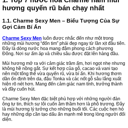
hương quyến rũ bán chạy nhất
1.1. Charme Sexy Men – Biểu Tượng Của Sự
Gợi Cảm Bí Ẩn
Charme Sexy Men
luôn được nhắc đến như một trong
những mùi hương “đốn tim” phái đẹp ngay từ lần xịt đầu tiên.
Đây là dòng nước hoa mang đậm phong cách phương
Đông. Nơi sự ấm áp và chiều sâu được đặt lên hàng đầu.
Mùi hương mở ra với cảm giác trầm ấm, hơi ngọt nhẹ nhưng
không hề nồng gắt. Sự kết hợp của gỗ, cacao và vani tạo
nên một tổng thể vừa quyến rũ, vừa bí ẩn. Khi hương thơm
dần ổn định trên da, đậu Tonka và các nốt gỗ sâu lắng xuất
hiện rõ nét hơn. Mang đến cảm giác nam tính, trưởng thành
và đầy cuốn hút.
Charme Sexy Men đặc biệt phù hợp với những người đàn
ông tự tin, thích sự lôi cuốn âm thầm hơn là phô trương. Đây
là mùi hương lý tưởng cho những buổi tối. Các cuộc hẹn hò
hay những dịp cần tạo dấu ấn mạnh mẽ trong lòng người đối
diện.