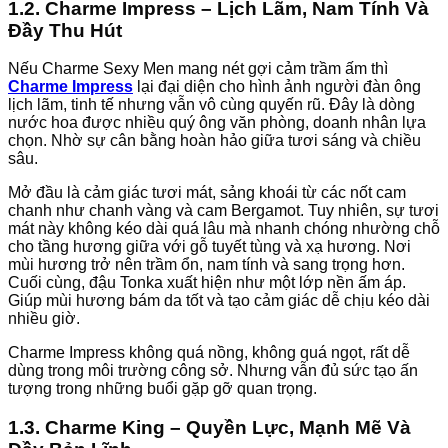
1.2. Charme Impress – Lịch Lãm, Nam Tính Và
Đầy Thu Hút
Nếu Charme Sexy Men mang nét gợi cảm trầm ấm thì
Charme Impress
lại đại diện cho hình ảnh người đàn ông
lịch lãm, tinh tế nhưng vẫn vô cùng quyến rũ. Đây là dòng
nước hoa được nhiều quý ông văn phòng, doanh nhân lựa
chọn. Nhờ sự cân bằng hoàn hảo giữa tươi sáng và chiều
sâu.
Mở đầu là cảm giác tươi mát, sảng khoái từ các nốt cam
chanh như chanh vàng và cam Bergamot. Tuy nhiên, sự tươi
mát này không kéo dài quá lâu mà nhanh chóng nhường chỗ
cho tầng hương giữa với gỗ tuyết tùng và xạ hương. Nơi
mùi hương trở nên trầm ổn, nam tính và sang trọng hơn.
Cuối cùng, đậu Tonka xuất hiện như một lớp nền ấm áp.
Giúp mùi hương bám da tốt và tạo cảm giác dễ chịu kéo dài
nhiều giờ.
Charme Impress không quá nồng, không quá ngọt, rất dễ
dùng trong môi trường công sở. Nhưng vẫn đủ sức tạo ấn
tượng trong những buổi gặp gỡ quan trọng.
1.3. Charme King – Quyền Lực, Mạnh Mẽ Và