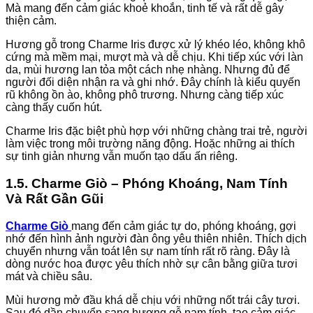
Mà mang đến cảm giác khoẻ khoắn, tinh tế và rất dễ gây
thiện cảm.
Hương gỗ trong Charme Iris được xử lý khéo léo, không khô
cứng mà mềm mại, mượt mà và dễ chịu. Khi tiếp xúc với làn
da, mùi hương lan tỏa một cách nhẹ nhàng. Nhưng đủ để
người đối diện nhận ra và ghi nhớ. Đây chính là kiểu quyến
rũ không ồn ào, không phô trương. Nhưng càng tiếp xúc
càng thấy cuốn hút.
Charme Iris đặc biệt phù hợp với những chàng trai trẻ, người
làm việc trong môi trường năng động. Hoặc những ai thích
sự tinh giản nhưng vẫn muốn tạo dấu ấn riêng.
1.5. Charme Giò – Phóng Khoáng, Nam Tính
Và Rất Gần Gũi
Charme Giò
mang đến cảm giác tự do, phóng khoáng, gợi
nhớ đến hình ảnh người đàn ông yêu thiên nhiên. Thích dịch
chuyển nhưng vẫn toát lên sự nam tính rất rõ ràng. Đây là
dòng nước hoa được yêu thích nhờ sự cân bằng giữa tươi
mát và chiều sâu.
Mùi hương mở đầu khá dễ chịu với những nốt trái cây tươi.
Sau đó dần chuyển sang hương gỗ nam tính, tạo cảm giác