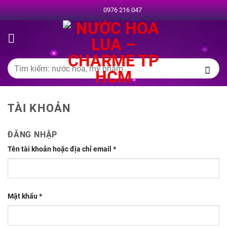
Chuyển
0976 216 047
đến
nội
dung
Tìm
kiếm:
TÀI KHOẢN
ĐĂNG NHẬP
Tên tài khoản hoặc địa chỉ email
*
Mật khẩu
*