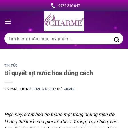
Chuyển
0976 216 047
đến
nội
dung
Tìm
kiếm:
TIN TỨC
Bí quyết xịt nước hoa đúng cách
ĐÃ ĐĂNG TRÊN
4 THÁNG 5, 2017
BỞI
ADMIN
Hiện nay, nước hoa trở thành một trong những món đồ
không thể thiếu của giới trẻ khi ra đường. Tuy nhiên, các