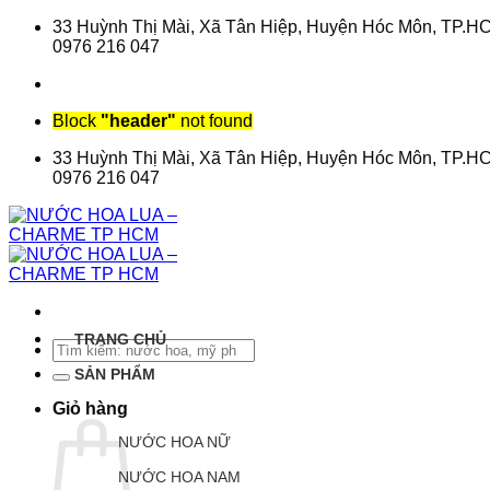
Chuyển
33 Huỳnh Thị Mài, Xã Tân Hiệp, Huyện Hóc Môn, TP.H
đến
0976 216 047
nội
dung
Block
"header"
not found
33 Huỳnh Thị Mài, Xã Tân Hiệp, Huyện Hóc Môn, TP.H
0976 216 047
TRANG CHỦ
Tìm
kiếm:
SẢN PHẨM
Giỏ hàng
NƯỚC HOA NỮ
NƯỚC HOA NAM