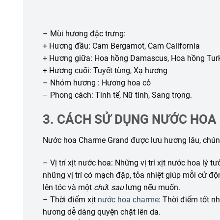
– Mùi hương đặc trưng:
+ Hương đầu: Cam Bergamot, Cam California
+ Hương giữa: Hoa hồng Damascus, Hoa hồng Turke
+ Hương cuối: Tuyết tùng, Xạ hương
– Nhóm hương : Hương hoa cỏ
– Phong cách: Tinh tế, Nữ tính, Sang trọng.
3. CÁCH SỬ DỤNG NƯỚC HO
Nước hoa Charme Grand được lưu hương lâu, chúng
– Vị trí xịt nước hoa: Những vị trí xịt nước hoa lý 
những vị trí có mạch đập, tỏa nhiệt giúp mỗi cử độ
lên tóc và một
chú
t
sau
lưng nếu muốn.
– Thời điểm xịt
nước hoa charme
: Thời điểm tốt n
hương dễ dàng quyện chặt lên da.