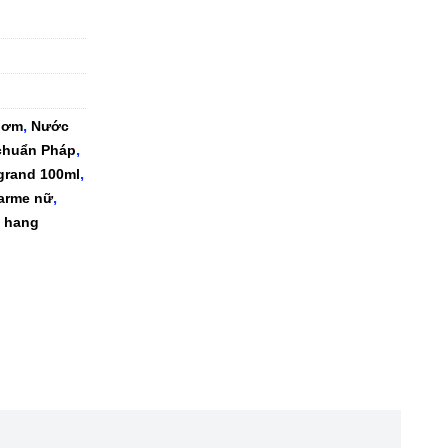
,
hơm
Nước
,
chuẩn Pháp
,
grand 100ml
,
arme nữ
h hang