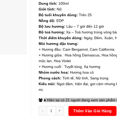
Dung tích:
100ml
Giới tính:
Nữ
Độ tuổi khuyên dùng:
Trên 25
Nồng độ:
EDP
Độ lưu hương:
Lâu – 7 giờ đến 12 giờ
Độ toả hương:
Xa – Toả hương trong vòng bá
Thời điểm khuyên dùng:
Ngày, Đêm, Xuân, 
Mùi hương đặc trưng:
+ Hương đầu: Cam Bergamot, Cam California
+ Hương giữa : Hoa hồng Damascus, Hoa hồng
mộc lan, Hoa Violet
+ Hương cuối : Tuyết tùng, Xạ hương
Nhóm nước hoa:
Hương hoa cỏ
Phong cách:
Tinh tế, Nữ tính, Sang trọng
Kiểu mùi:
Ngọt đậm, hiện đại, gợi cảm nhưng 
mị.
♣ Hiện tại có 21 người đang xem sản phẩm
Nước Hoa Nữ Charme Grand 100ml số lượng
Thêm Vào Giỏ Hàng