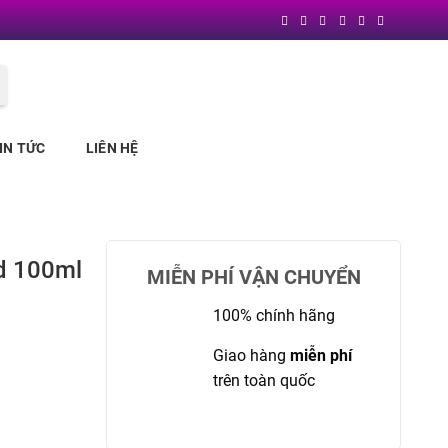
Block
"header"
not found
IN TỨC
LIÊN HỆ
d 100ml
MIỄN PHÍ VẬN CHUYỂN
100% chính hãng
Giao hàng
miễn phí
trên toàn quốc