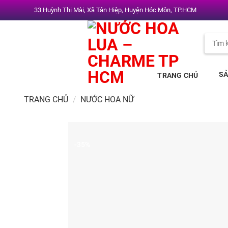
Chuyển
33 Huỳnh Thị Mài, Xã Tân Hiệp, Huyện Hóc Môn, TP.HCM
đến
nội
Tìm
dung
kiếm:
S
TRANG CHỦ
TRANG CHỦ
/
NƯỚC HOA NỮ
-35%